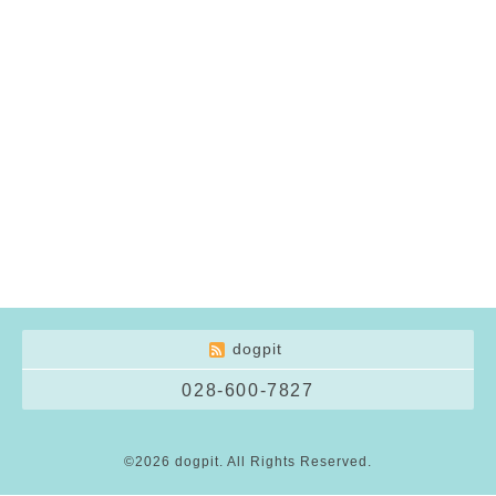
dogpit
028-600-7827
©2026
dogpit
. All Rights Reserved.