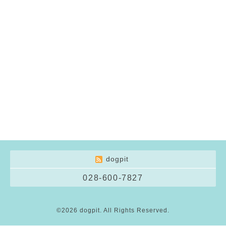
dogpit
028-600-7827
©2026
dogpit
. All Rights Reserved.