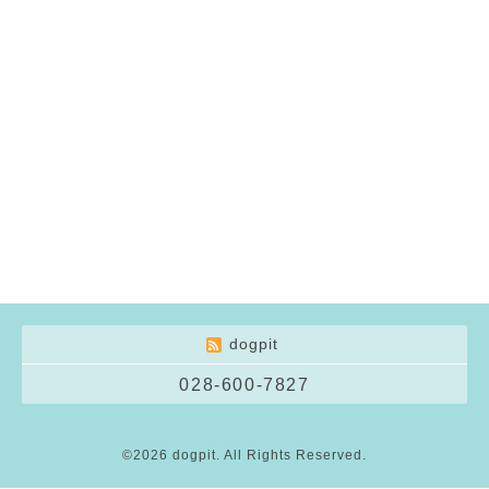
dogpit
028-600-7827
©2026
dogpit
. All Rights Reserved.