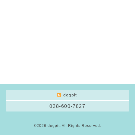
dogpit
028-600-7827
©2026
dogpit
. All Rights Reserved.