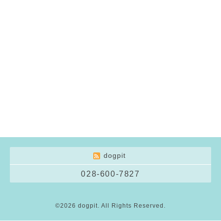
dogpit
028-600-7827
©2026
dogpit
. All Rights Reserved.