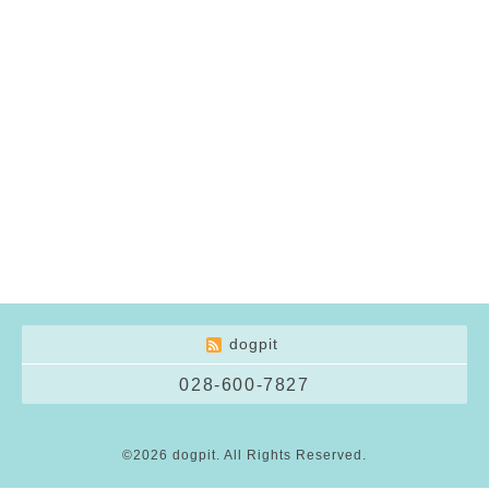
dogpit
028-600-7827
©2026
dogpit
. All Rights Reserved.