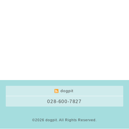
dogpit
028-600-7827
©2026
dogpit
. All Rights Reserved.