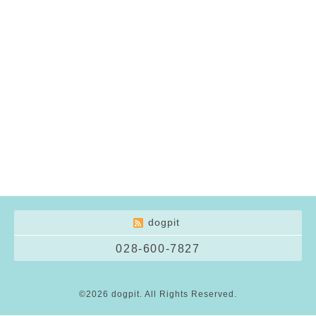
dogpit
028-600-7827
©2026
dogpit
. All Rights Reserved.