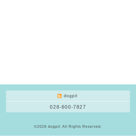
dogpit
028-600-7827
©2026
dogpit
. All Rights Reserved.