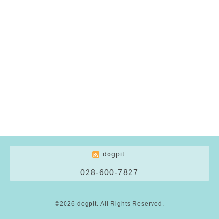
dogpit
028-600-7827
©2026
dogpit
. All Rights Reserved.