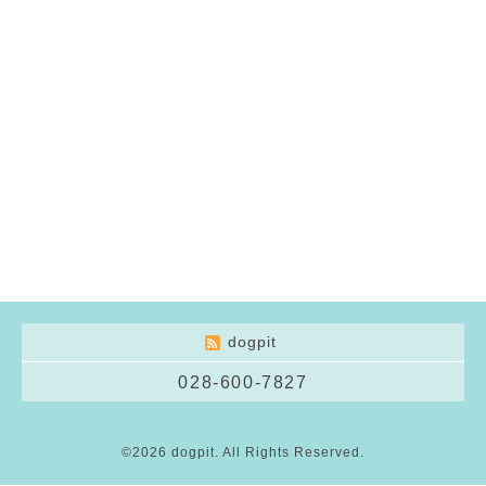
dogpit
028-600-7827
©2026
dogpit
. All Rights Reserved.