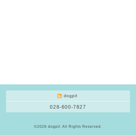
dogpit
028-600-7827
©2026
dogpit
. All Rights Reserved.