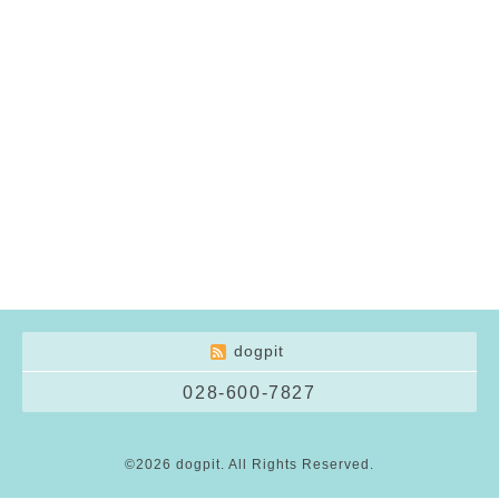
dogpit
028-600-7827
©2026
dogpit
. All Rights Reserved.