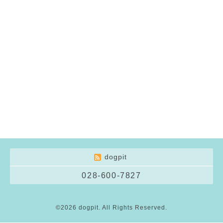
dogpit
028-600-7827
©2026
dogpit
. All Rights Reserved.